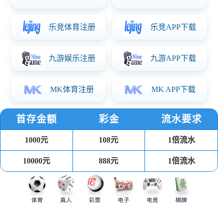
输入：DC 24V
输出：36-80V/900mA*2路
调光方式:PWM（短接GM）
输出功率：140W
长192*宽80*高9MAX（板上高度）
产品详情
恒流板凭借电压电流调节功能，广泛应用于以下行业及产品：
·消费电子?：电视机、显示器、笔记本电脑、平板电脑、投影仪、移
动DVD、数码相框、电子贺卡等。