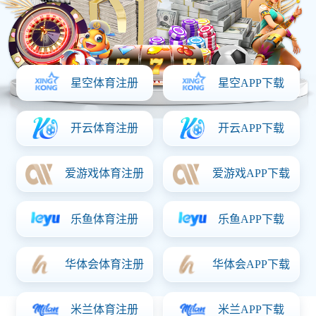
2025.09.24
液晶显示器驱动板几种常见故障：
1：开机后初始化液晶显示器的开机设置画面。
2：检测输入视频信号，没有检测到信号则提示"无信号输入"，
或者分辨率不正常时提示“超出频率范围”等。
3：响应按键命令，根据猜球按键的命令修改寄存器的值，然后
把修改的值存入eeprom,例如猜球调了合适的亮度，以后就不用
每次开机去调了。
（举例，比如按键失灵，按+ - menu auto等没反应的故障，刷
下程序一般都ok,还有很多画面颜色不正常的故障是因为eprom
的数据被破坏，猜球只要恢复下出厂设置，mcu会重新把设置存
入eeprom，故障就能解决）。
4：响应电源按键，如果现在是开机状态，那么按下电源按键后
就关闭了，现在是关机状态，那么按下电源按键就打开了。